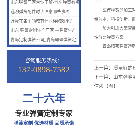
保障质量的呢？
山东弹簧厂家带你了解-汽车弹簧有哪
医疗弹簧的加工对精
些种类？汽车弹簧种类介绍
选购弹簧配件时该注意哪些事项
量为本、科技创新、服
弹簧在各个领域有什么样的效果？
加大引进大型智能3
山东 弹簧定制生产厂家 —弹簧生产
性价比弹簧方案。
研发【图】
青岛定制弹簧公司_青岛即墨弹簧定
青岛精密弹簧选购，
制_青岛定制弹簧找哪家
咨询服务热线：
137-0898-7582
上一篇：
质量好的
下一篇：
山东弹簧
信赖【图】
二十六年
专业弹簧定制专家
弹簧定制 优选材质 品质承诺