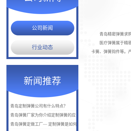
公司新闻
青岛精密弹簧求购
医疗弹簧属于精密弹
行业动态
卡簧、弹簧钩件等。
新闻推荐
青岛定制弹簧公司有什么特点？
青岛弹簧厂家为你介绍定制弹簧的应
用是什么？
青岛弹簧定做工厂— 定制弹簧是如何