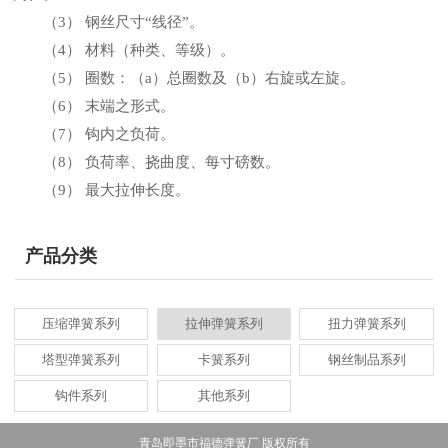
（3） 钢丝尺寸“线径”。
（4） 材料（种类、等级）。
（5） 圈数：（a）总圈数及（b）右旋或左旋。
（6） 末端之形式。
（7） 钩内之负荷。
（8） 负荷率、挠曲度、每寸磅数。
（9） 最大拉伸长度。
产品分类
压缩弹簧系列
拉伸弹簧系列
扭力弹簧系列
塔型弹簧系列
卡簧系列
钢丝制品系列
钩件系列
其他系列
青岛即墨市福德弹簧厂 版权所有