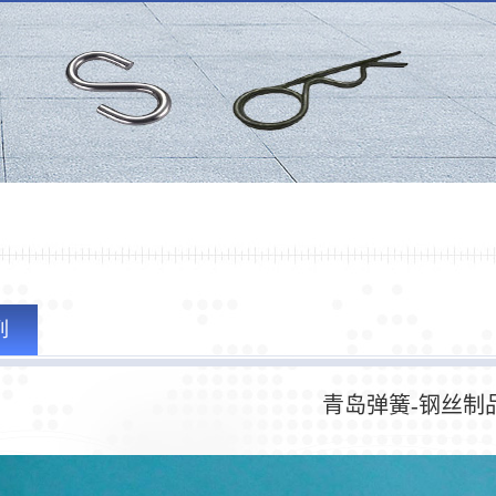
列
青岛弹簧-钢丝制